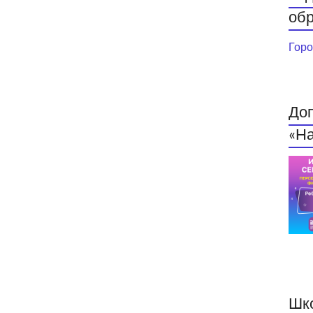
обр
Горо
До
«На
Шк