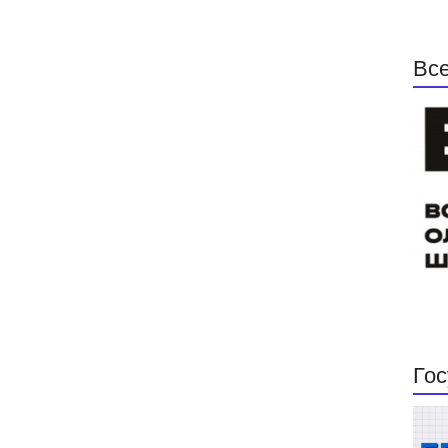
Все
Гос