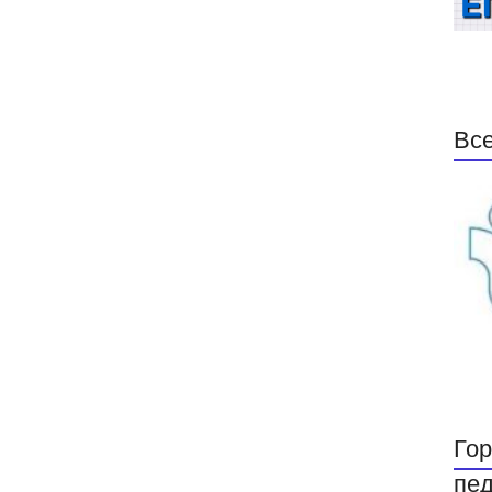
Все
Гор
пед