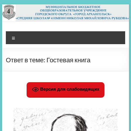
Перейти
к
содержимому
МБОУ СШ 4
Архангельск
Меню
Ответ в теме: Гостевая книга
Версия для слабовидящих