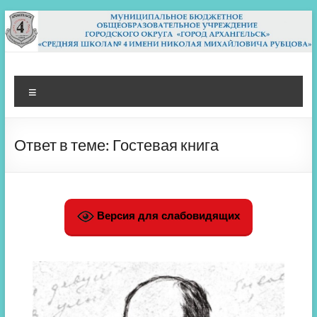
Перейти
к
содержимому
МБОУ СШ 4
Архангельск
Меню
Ответ в теме: Гостевая книга
Версия для слабовидящих