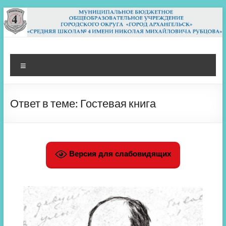
Перейти
к
содержимому
МБОУ СШ 4
Архангельск
Меню
Ответ в теме: Гостевая книга
Версия для слабовидящих