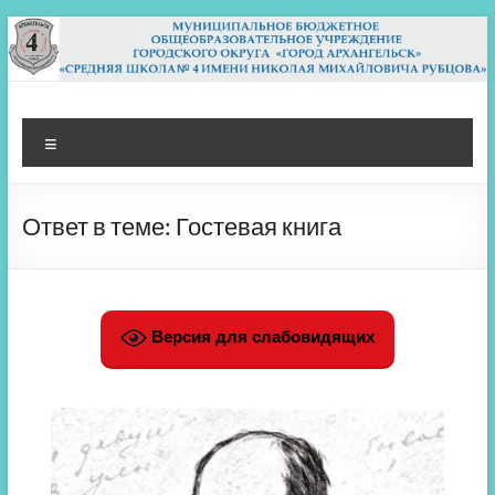
Перейти
к
содержимому
МБОУ СШ 4
Архангельск
Меню
Ответ в теме: Гостевая книга
Версия для слабовидящих