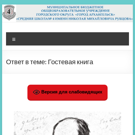
Перейти
к
содержимому
МБОУ СШ 4
Архангельск
Меню
Ответ в теме: Гостевая книга
Версия для слабовидящих