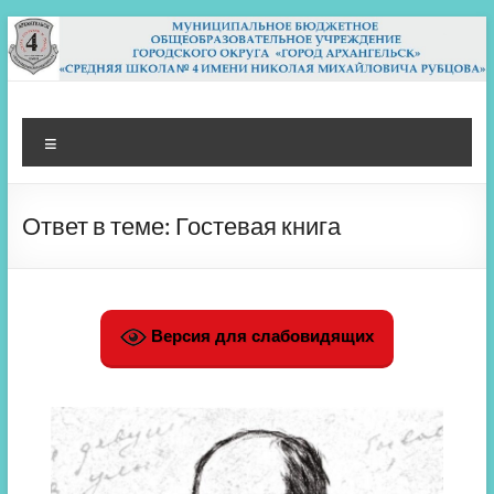
Перейти
к
содержимому
МБОУ СШ 4
Архангельск
Меню
Ответ в теме: Гостевая книга
Версия для слабовидящих