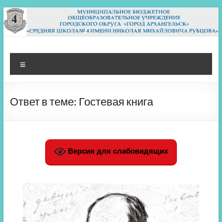
Перейти
к
содержимому
МБОУ СШ 4
Архангельск
Меню
Ответ в теме: Гостевая книга
Версия для слабовидящих