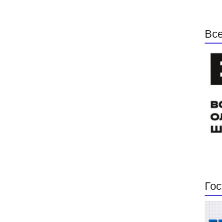
Все
Гос