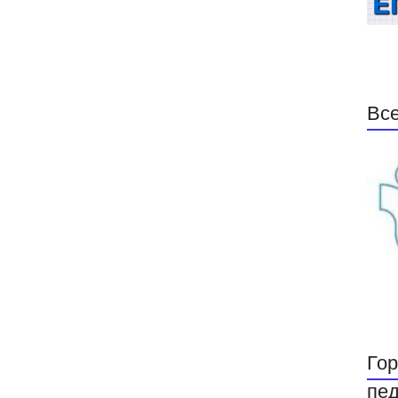
Все
Гор
пед