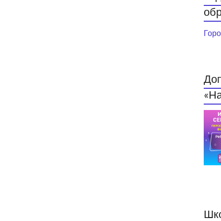
обр
Горо
До
«На
Шк