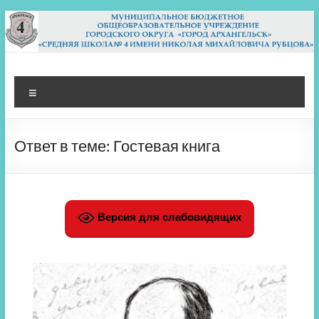
Перейти
к
содержимому
МБОУ СШ 4
Архангельск
Меню
Ответ в теме: Гостевая книга
Версия для слабовидящих