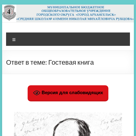
Перейти
к
содержимому
МБОУ СШ 4
Архангельск
Меню
Ответ в теме: Гостевая книга
Версия для слабовидящих