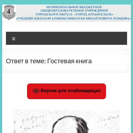
Перейти
к
содержимому
МБОУ СШ 4
Архангельск
Меню
Ответ в теме: Гостевая книга
Версия для слабовидящих