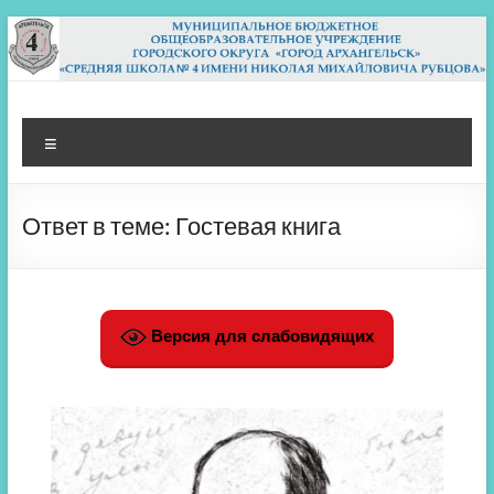
Перейти
к
содержимому
МБОУ СШ 4
Архангельск
Меню
Ответ в теме: Гостевая книга
Версия для слабовидящих