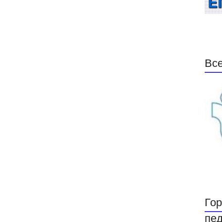
Все
Гор
пед