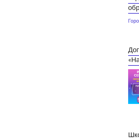
обр
Горо
До
«На
Шк