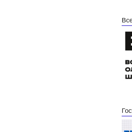
Все
Гос