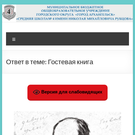
Перейти
к
содержимому
МБОУ СШ 4
Архангельск
Меню
Ответ в теме: Гостевая книга
Версия для слабовидящих