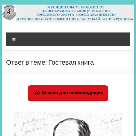
Перейти
к
содержимому
МБОУ СШ 4
Архангельск
Меню
Ответ в теме: Гостевая книга
Версия для слабовидящих