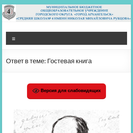
Перейти
к
содержимому
МБОУ СШ 4
Архангельск
Меню
Ответ в теме: Гостевая книга
Версия для слабовидящих