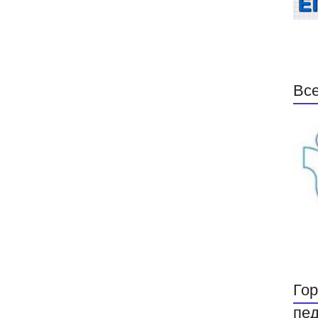
Все
Гор
пед