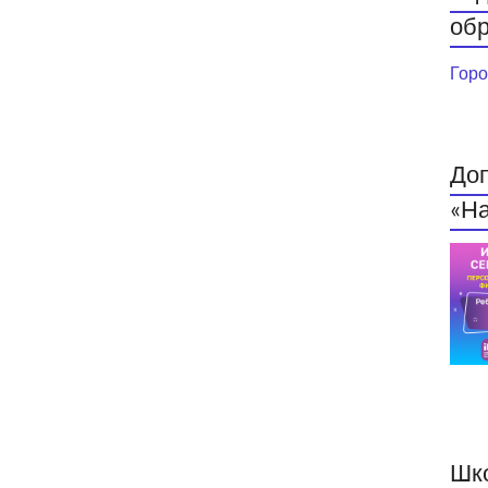
обр
Горо
До
«На
Шк