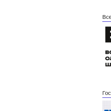
Все
Гос