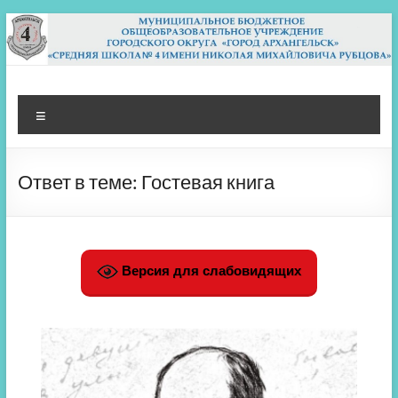
Перейти
к
содержимому
МБОУ СШ 4
Архангельск
Меню
Ответ в теме: Гостевая книга
Версия для слабовидящих