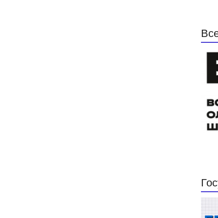
Все
Гос