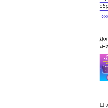
обр
Горо
До
«На
Шк