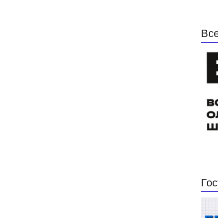
Все
Гос