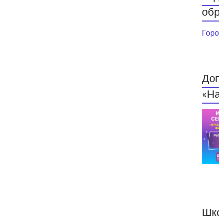
обр
Горо
До
«На
Шк