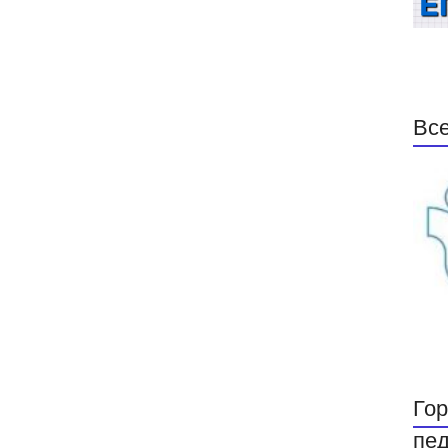
Все
Гор
пед