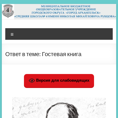
Перейти
к
содержимому
МБОУ СШ 4
Архангельск
Меню
Ответ в теме: Гостевая книга
Версия для слабовидящих