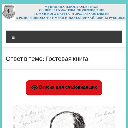
Перейти
к
содержимому
МБОУ СШ 4
Архангельск
Меню
Ответ в теме: Гостевая книга
Версия для слабовидящих