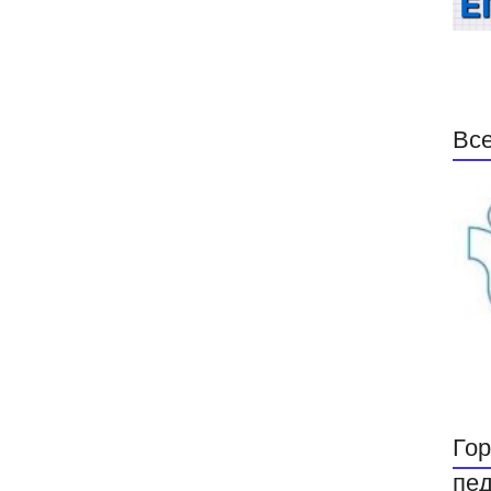
Все
Гор
пед