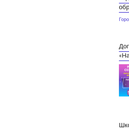
обр
Горо
До
«На
Шк