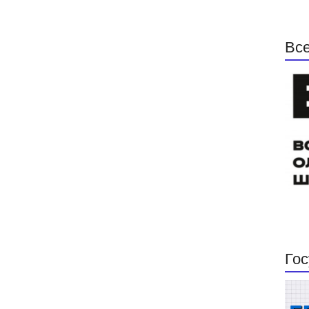
Все
Гос