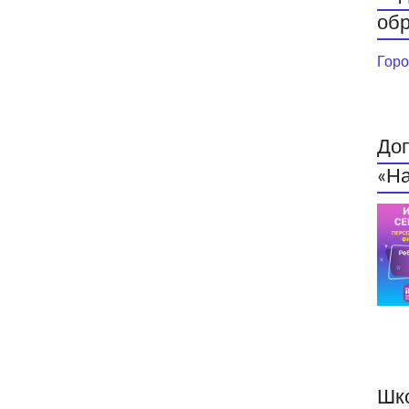
обр
Горо
До
«На
Шк