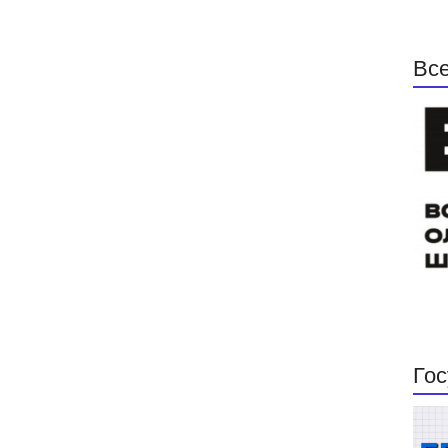
Все
Гос