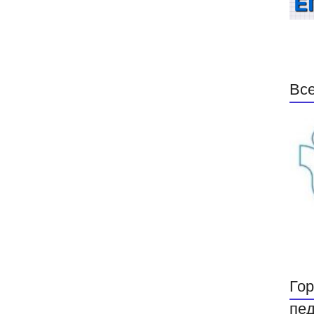
Все
Гор
пед