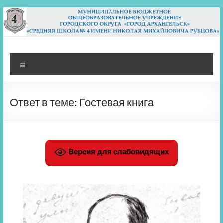
Перейти
к
содержимому
МБОУ СШ 4
Архангельск
Меню
Ответ в теме: Гостевая книга
Версия для слабовидящих