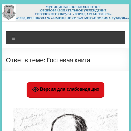
Перейти
к
содержимому
МБОУ СШ 4
Архангельск
Меню
Ответ в теме: Гостевая книга
Версия для слабовидящих