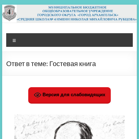
Перейти
к
содержимому
МБОУ СШ 4
Архангельск
Меню
Ответ в теме: Гостевая книга
Версия для слабовидящих