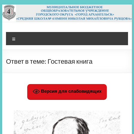
Перейти
к
содержимому
МБОУ СШ 4
Архангельск
Меню
Ответ в теме: Гостевая книга
Версия для слабовидящих