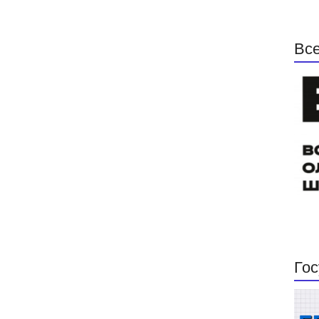
Все
Гос