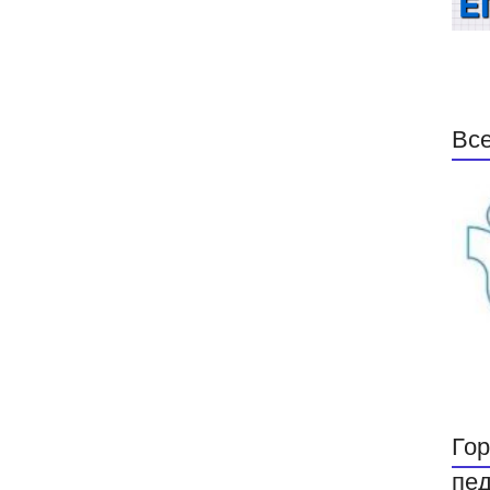
Все
Гор
пед