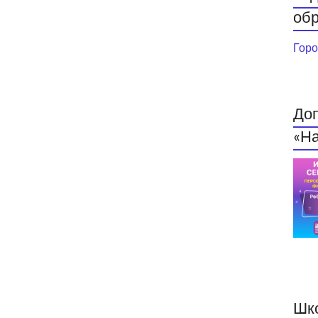
обр
Горо
До
«На
Шк