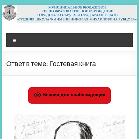
Перейти
к
содержимому
МБОУ СШ 4
Архангельск
Меню
Ответ в теме: Гостевая книга
Версия для слабовидящих