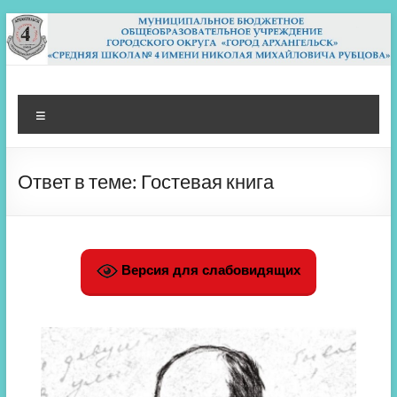
Перейти
к
содержимому
МБОУ СШ 4
Архангельск
Меню
Ответ в теме: Гостевая книга
Версия для слабовидящих