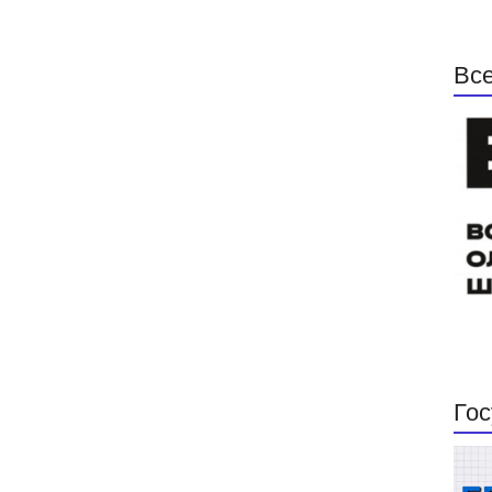
Все
Гос