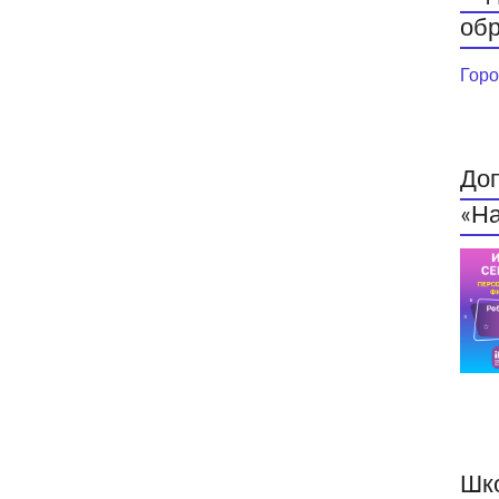
обр
Горо
До
«На
Шк