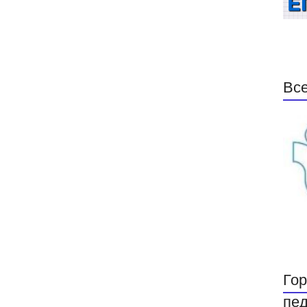
Все
Гор
пед