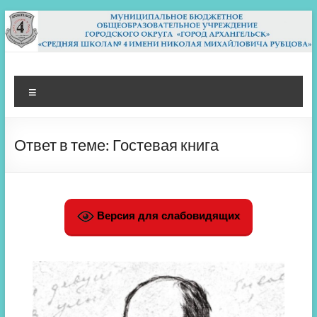
Перейти
к
содержимому
МБОУ СШ 4
Архангельск
Меню
Ответ в теме: Гостевая книга
Версия для слабовидящих