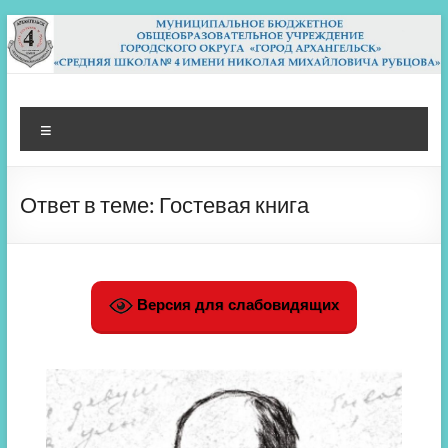
Перейти
к
содержимому
МБОУ СШ 4
Архангельск
Меню
Ответ в теме: Гостевая книга
Версия для слабовидящих