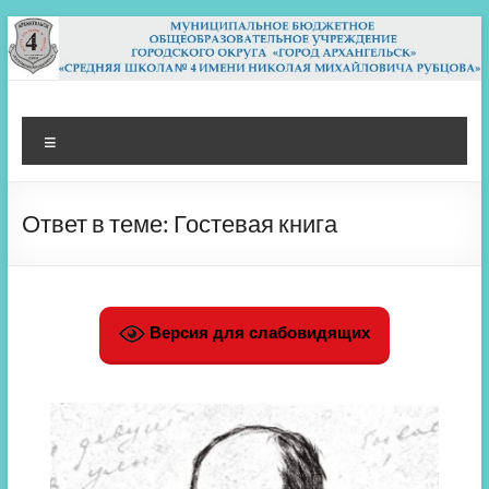
Перейти
к
содержимому
МБОУ СШ 4
Архангельск
Меню
Ответ в теме: Гостевая книга
Версия для слабовидящих