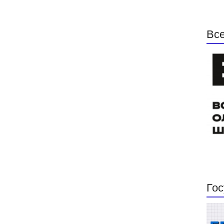
Все
Гос