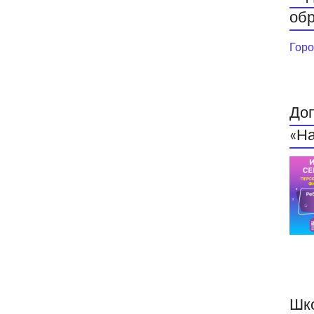
обр
Горо
До
«На
Шк