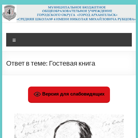
Перейти
к
содержимому
МБОУ СШ 4
Архангельск
Меню
Ответ в теме: Гостевая книга
Версия для слабовидящих