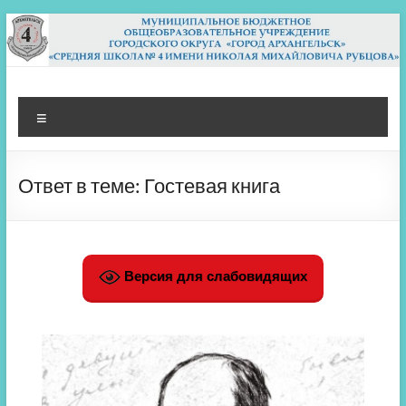
Перейти
к
содержимому
МБОУ СШ 4
Архангельск
Меню
Ответ в теме: Гостевая книга
Версия для слабовидящих