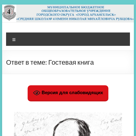
Перейти
к
содержимому
МБОУ СШ 4
Архангельск
Меню
Ответ в теме: Гостевая книга
Версия для слабовидящих