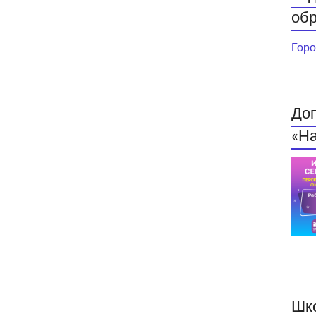
обр
Горо
До
«На
Шк