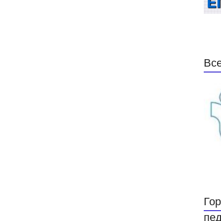
Все
Гор
пед