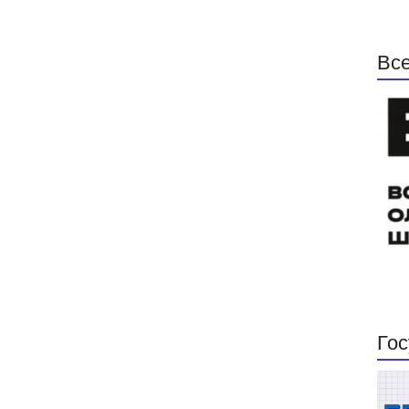
Все
Гос