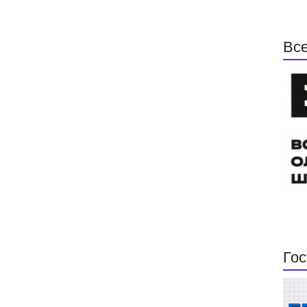
Все
Гос