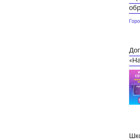
обр
Горо
До
«На
Шк