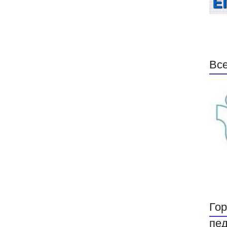
Все
Гор
пед