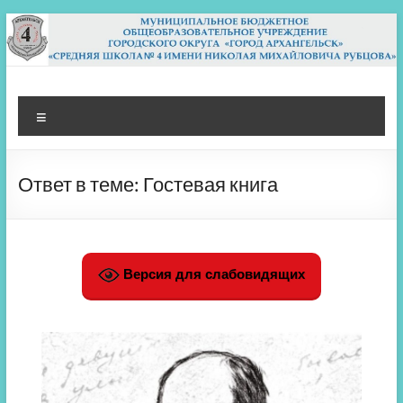
Перейти
к
содержимому
МБОУ СШ 4
Архангельск
Меню
Ответ в теме: Гостевая книга
Версия для слабовидящих