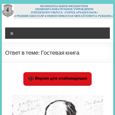
Перейти
к
содержимому
МБОУ СШ 4
Архангельск
Меню
Ответ в теме: Гостевая книга
Версия для слабовидящих