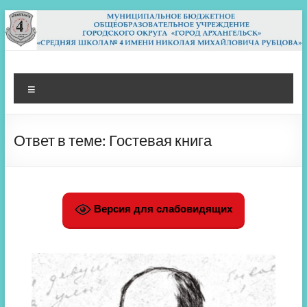
Перейти
к
содержимому
МБОУ СШ 4
Архангельск
Меню
Ответ в теме: Гостевая книга
Версия для слабовидящих