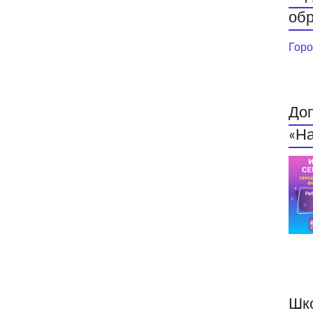
обр
Горо
До
«На
Шк