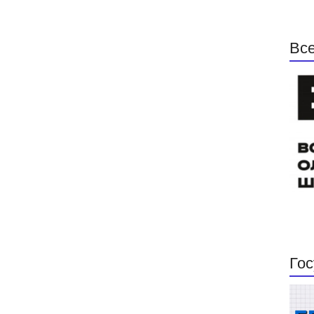
Все
Гос