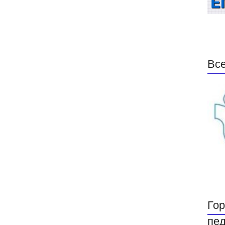
Все
Гор
пед