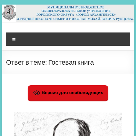
Перейти
к
содержимому
МБОУ СШ 4
Архангельск
Меню
Ответ в теме: Гостевая книга
Версия для слабовидящих