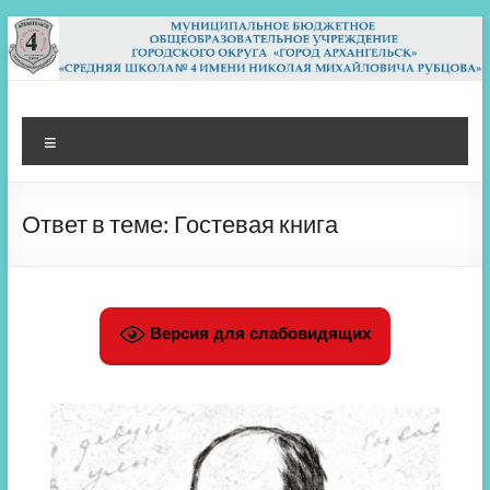
Перейти
к
содержимому
МБОУ СШ 4
Архангельск
Меню
Ответ в теме: Гостевая книга
Версия для слабовидящих