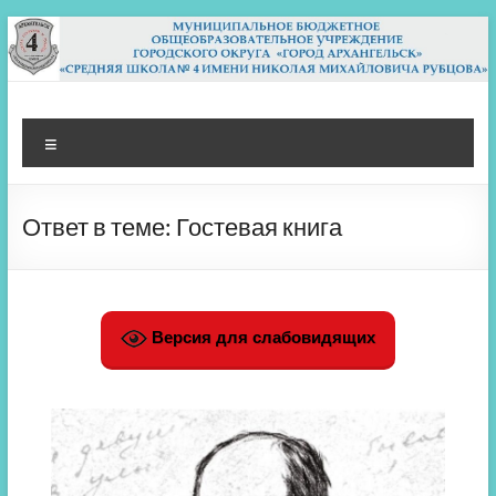
Перейти
к
содержимому
МБОУ СШ 4
Архангельск
Меню
Ответ в теме: Гостевая книга
Версия для слабовидящих