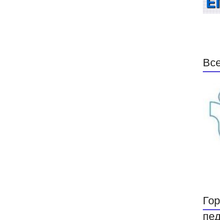
Все
Гор
пед