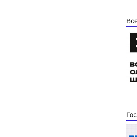
Все
Гос