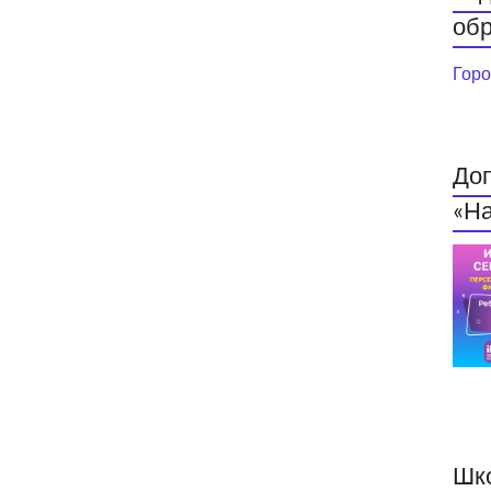
обр
Горо
До
«На
Шк